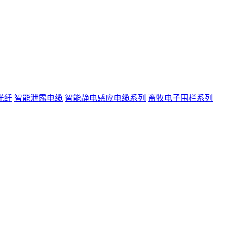
光纤
智能泄露电缆
智能静电感应电缆系列
畜牧电子围栏系列