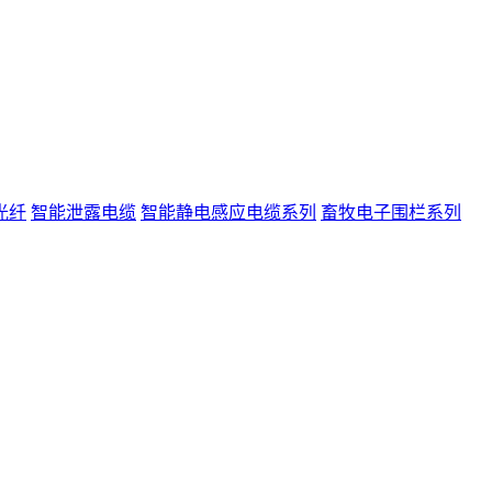
光纤
智能泄露电缆
智能静电感应电缆系列
畜牧电子围栏系列